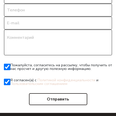
Наши работы
Телефон
Сертификаты
E-mail
Отзывы
Комментарий
Контакты
Пожалуйста, согласитесь на рассылку, чтобы получить от
нас просчет и другую полезную информацию.
Я согласен(а) с
Политикой конфиденциальности
и
Пользовательским соглашением
Отправить